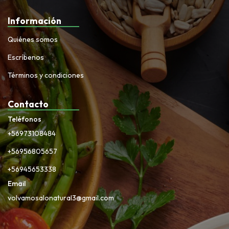
Información
Quiénes somos
Escríbenos
Términos y condiciones
Contacto
Teléfonos
+56973108484
+56956805657
+56945653338
Email
volvamosalonatural3@gmail.com