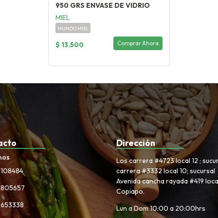
950 GRS ENVASE DE VIDRIO
MIEL
MUNDO MIEL
Comprar Ahora
$ 13.500
acto
Dirección
nos
Los carrera #4723 local 12 ; sucu
3108484
carrera #3332 local 10; sucursal
Avenida cancha rayada #419 local
6805657
Copiapo.
5653338
Lun a Dom 10:00 a 20:00hrs