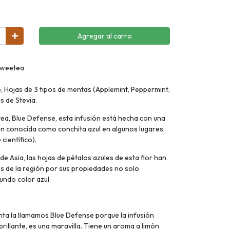
Agregar al carro
 Sweetea
, Hojas de 3 tipos de mentas (Applemint, Peppermint,
s de Stevia.
a, Blue Defense, esta infusión está hecha con una
ién conocida como conchita azul en algunos lugares,
científico).
de Asia, las hojas de pétalos azules de esta flor han
res de la región por sus propiedades no solo
undo color azul.
a la llamamos Blue Defense porque la infusión
brillante, es una maravilla. Tiene un aroma a limón