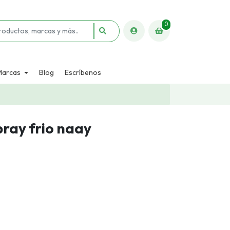
0
Marcas
Blog
Escríbenos
pray frio naay