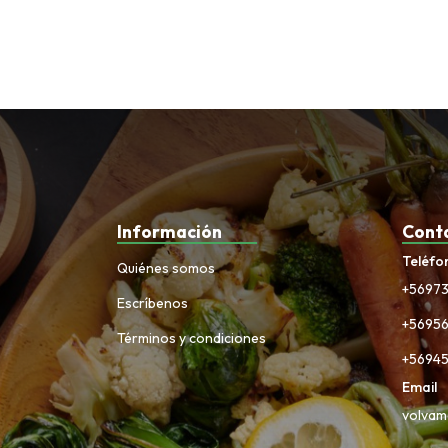
Información
Cont
Teléfo
Quiénes somos
+5697
Escríbenos
+5695
Términos y condiciones
+5694
Email
volvam