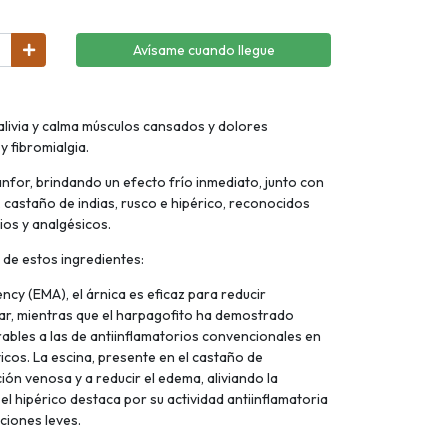
Avísame cuando llegue
 alivia y calma músculos cansados y dolores
y fibromialgia.
nfor, brindando un efecto frío inmediato, junto con
 castaño de indias, rusco e hipérico, reconocidos
ios y analgésicos.
 de estos ingredientes:
cy (EMA), el árnica es eficaz para reducir
ular, mientras que el harpagofito ha demostrado
bles a las de antiinflamatorios convencionales en
icos. La escina, presente en el castaño de
ción venosa y a reducir el edema, aliviando la
l hipérico destaca por su actividad antiinflamatoria
aciones leves.