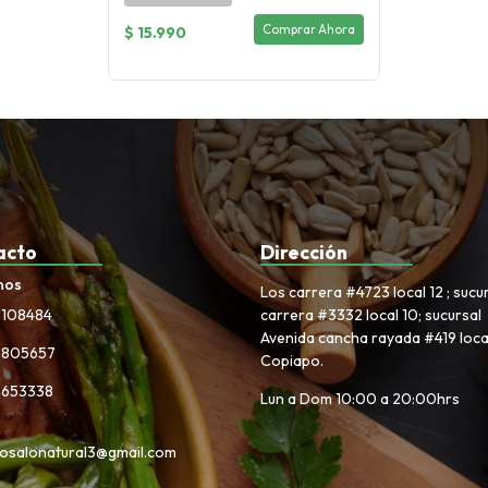
Comprar Ahora
$ 15.990
acto
Dirección
nos
Los carrera #4723 local 12 ; sucu
3108484
carrera #3332 local 10; sucursal
Avenida cancha rayada #419 local
6805657
Copiapo.
5653338
Lun a Dom 10:00 a 20:00hrs
osalonatural3@gmail.com