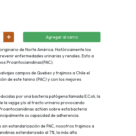
Agregar al carro
originario de Norte América. Históricamente los
prevenir enfermedades urinarias y renales. Esto a
inos Proantocianidinas(PAC).
salvajes campos de Quebec y trajimos a Chile el
ón de este tanino (PAC) y con los mejores
oducidas por una bacteria patógena llamada E.Coli, la
 de la vejiga y/o al tracto urinario provocando
s Proantocianidinas actúan sobre esta bacteria
incipalmente su capacidad de adherencia.
 sin estandarización de PAC, nosotros trajimos a
nidinas estandarizado al 7%, la más alta