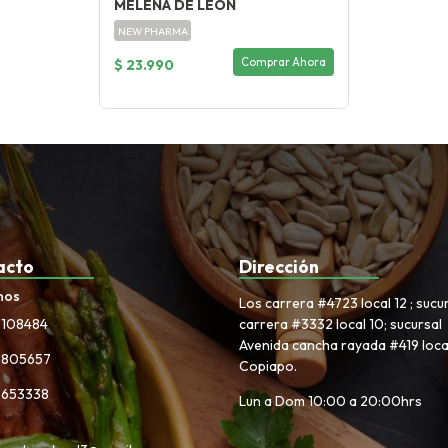
MELENA DE LEON
NEW PHARMA
Comprar Ahora
$ 23.990
acto
Dirección
nos
Los carrera #4723 local 12 ; sucu
3108484
carrera #3332 local 10; sucursal
Avenida cancha rayada #419 local
6805657
Copiapo.
5653338
Lun a Dom 10:00 a 20:00hrs