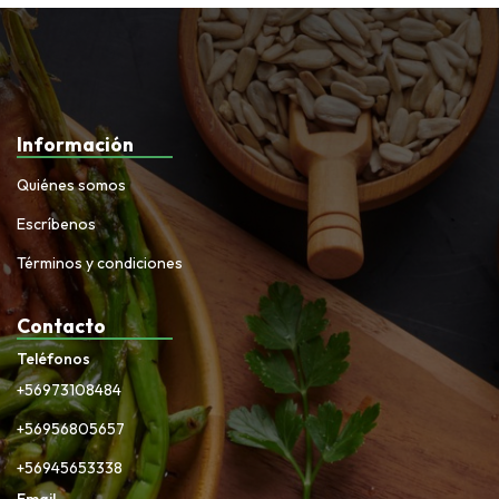
Información
Quiénes somos
Escríbenos
Términos y condiciones
Contacto
Teléfonos
+56973108484
+56956805657
+56945653338
Email