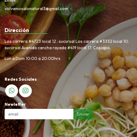
volvamosalonatural3@gmail.com
Dirección
Los carrera #4723 local 12 ; sucursal Los carrera #3332 local 10;
sucursal Avenida cancha rayada #419 local 17, Copiapo.
Lun a Dom 10:00 a 20:00hrs
Redes Sociales
Newletter
Enviar