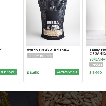
A
AVENA SIN GLUTEN 1 KILO
YERBA M
ORGÁNICA
THE POWER OF FOOD
YERBA MA
MAPUCHE
prar Ahora
Comprar Ahora
$ 8.650
$ 6.990