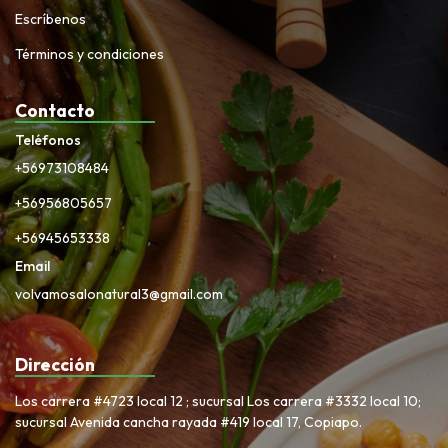
Escríbenos
Términos y condiciones
Contacto
Teléfonos
+56973108484
+56956805657
+56945653338
Email
volvamosalonatural3@gmail.com
Dirección
Los carrera #4723 local 12 ; sucursal Los carrera #3332 local 10;
sucursal Avenida cancha rayada #419 local 17, Copiapo.