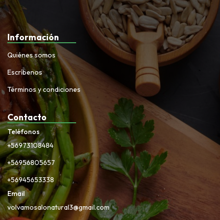
Información
Quiénes somos
Escríbenos
Términos y condiciones
Contacto
Teléfonos
+56973108484
+56956805657
+56945653338
Email
volvamosalonatural3@gmail.com