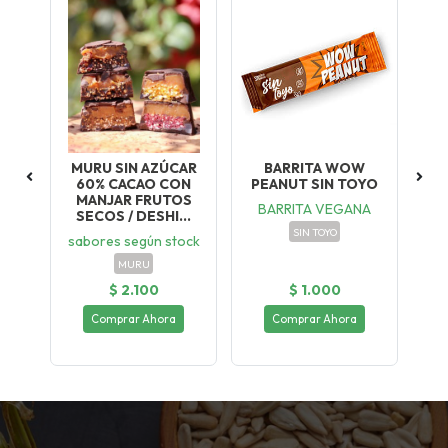
R
MURU SIN AZÚCAR
BARRITA WOW
60% CACAO CON
PEANUT SIN TOYO
MANJAR FRUTOS
BARRITA VEGANA
SECOS / DESHI...
SIN TOYO
sabores según stock
MURU
$ 2.100
$ 1.000
Comprar Ahora
Comprar Ahora