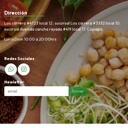
Dirección
Los carrera #4723 local 12 ; sucursal Los carrera #3332 local 10;
sucursal Avenida cancha rayada #419 local 17, Copiapo.
Lun a Dom 10:00 a 20:00hrs
Redes Sociales
Newletter
Enviar
Nuevo Volvamos a lo natural © 2026