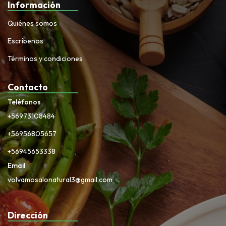
Información
Quiénes somos
Escríbenos
Términos y condiciones
Contacto
Teléfonos
+56973108484
+56956805657
+56945653338
Email
volvamosalonatural3@gmail.com
Dirección