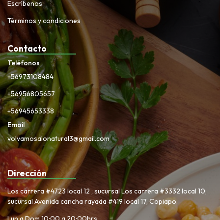
Escríbenos
Términos y condiciones
Contacto
Teléfonos
+56973108484
+56956805657
+56945653338
Email
volvamosalonatural3@gmail.com
Dirección
Los carrera #4723 local 12 ; sucursal Los carrera #3332 local 10;
sucursal Avenida cancha rayada #419 local 17, Copiapo.
Lun a Dom 10:00 a 20:00hrs