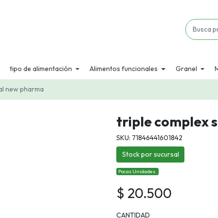
tipo de alimentación
Alimentos funcionales
Granel
ual new pharma
triple complex
SKU: 71846441601842
Stock por sucursal
Pocas Unidades.
$ 20.500
CANTIDAD