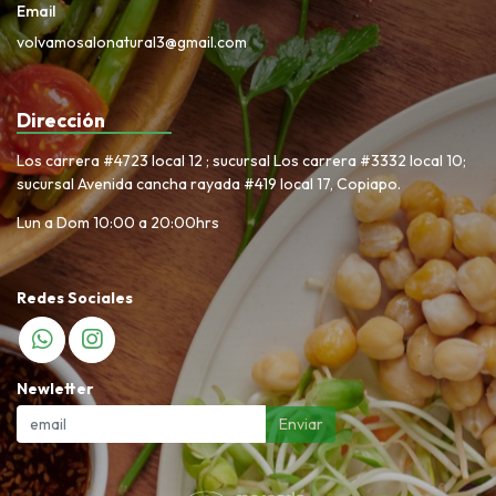
Email
volvamosalonatural3@gmail.com
Dirección
Los carrera #4723 local 12 ; sucursal Los carrera #3332 local 10;
sucursal Avenida cancha rayada #419 local 17, Copiapo.
Lun a Dom 10:00 a 20:00hrs
Redes Sociales
Newletter
Enviar