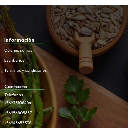
Información
Quiénes somos
Escríbenos
Términos y condiciones
Contacto
Teléfonos
+56973108484
+56956805657
+56945653338