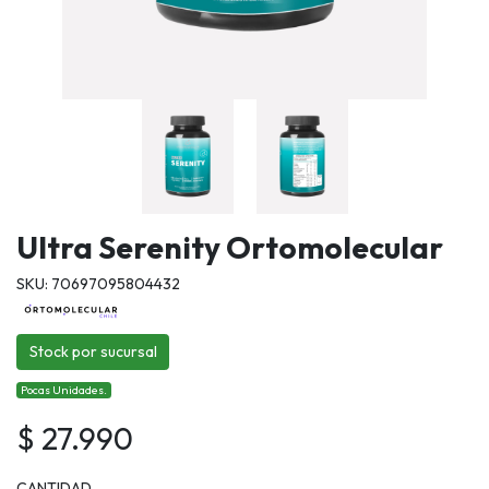
Ultra Serenity Ortomolecular
SKU: 70697095804432
Stock por sucursal
Pocas Unidades.
$ 27.990
CANTIDAD