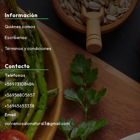
Información
Quiénes somos
Escríbenos
Términos y condiciones
Contacto
Teléfonos
+56973108484
+56956805657
+56945653338
Email
volvamosalonatural3@gmail.com