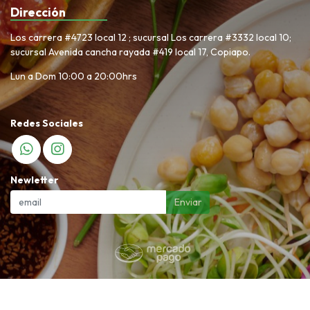
Dirección
Los carrera #4723 local 12 ; sucursal Los carrera #3332 local 10;
sucursal Avenida cancha rayada #419 local 17, Copiapo.
Lun a Dom 10:00 a 20:00hrs
Redes Sociales
Newletter
Enviar
Nuevo Volvamos a lo natural © 2026
Creado por
Bsale