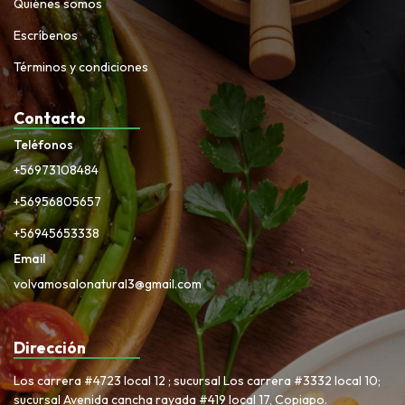
Quiénes somos
Escríbenos
Términos y condiciones
Contacto
Teléfonos
+56973108484
+56956805657
+56945653338
Email
volvamosalonatural3@gmail.com
Dirección
Los carrera #4723 local 12 ; sucursal Los carrera #3332 local 10;
sucursal Avenida cancha rayada #419 local 17, Copiapo.