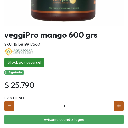
veggiPro mango 600 grs
SKU: 1615819917560
Stock por sucursal
Agotado.
$ 25.790
CANTIDAD
Avísame cuando llegue