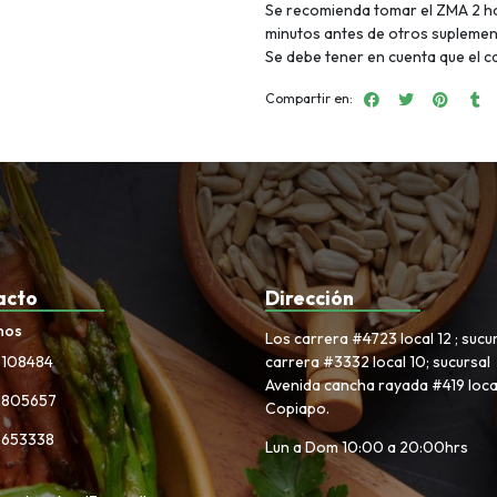
Se recomienda tomar el ZMA 2 ho
minutos antes de otros suplemen
Se debe tener en cuenta que el c
Compartir en:
acto
Dirección
nos
Los carrera #4723 local 12 ; sucu
3108484
carrera #3332 local 10; sucursal
Avenida cancha rayada #419 local
6805657
Copiapo.
5653338
Lun a Dom 10:00 a 20:00hrs