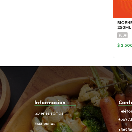
BIOEN
250ML
BUUP
$ 2.50
Información
Cont
Teléfo
Quiénes somos
+5697
Escríbenos
+5695