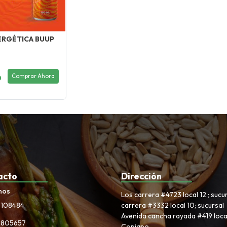
ERGÉTICA BUUP
Comprar Ahora
0
acto
Dirección
nos
Los carrera #4723 local 12 ; sucu
3108484
carrera #3332 local 10; sucursal
Avenida cancha rayada #419 local
6805657
Copiapo.