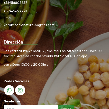
+56956805657
+56945653338
Email
volvamosalonatural3@gmail.com
Dirección
Los carrera #4723 local 12 ; sucursal Los carrera #3332 local 10;
sucursal Avenida cancha rayada #419 local 17, Copiapo.
Lun a Dom 10:00 a 20:00hrs
Redes Sociales
Newletter
Enviar