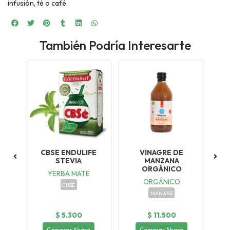
infusión, té o café.
También Podría Interesarte
A
CBSE ENDULIFE
VINAGRE DE
C
STEVIA
MANZANA
ORGÁNICO
YERBA MATE
ORGÁNICO
CBSE
MANARE
$ 5.300
$ 11.500
Comprar Ahora
Comprar Ahora