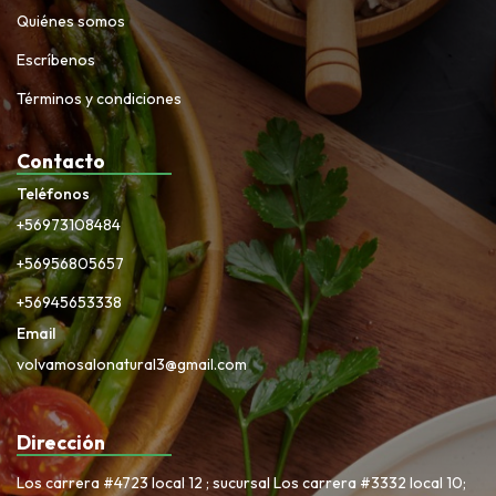
Quiénes somos
Escríbenos
Términos y condiciones
Contacto
Teléfonos
+56973108484
+56956805657
+56945653338
Email
volvamosalonatural3@gmail.com
Dirección
Los carrera #4723 local 12 ; sucursal Los carrera #3332 local 10;