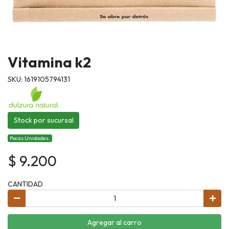
Vitamina k2
SKU: 1619105794131
Stock por sucursal
Pocas Unidades.
$ 9.200
CANTIDAD
Agregar al carro