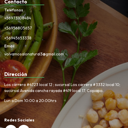
Contacto
Teléfonos
+56973108484
+56956805657
+56945653338
Email
volvamosalonatural3@gmail.com
Dirección
Los carrera #4723 local 12 ; sucursal Los carrera #3332 local 10;
sucursal Avenida cancha rayada #419 local 17, Copiapo.
Lun a Dom 10:00 a 20:00hrs
Redes Sociales